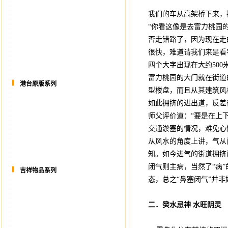
我们的车从高架桥下来，
“你看这像是去富力桃园
否走错路了，因为现在走
很快，难道请我们来是看
四个大字出现在大约500
富力桃园的大门就在街道
港台原版系列
型楼盘，而且从其建筑风
如此拥挤的进出道，反差
师父评价道：“要是在上
交通淤塞的情况，难免心
从风水的角度上讲，气从
知。如今进气的街道拥挤
闭气则主病，当然了“病
吉祥物品系列
态，总之“鼻塞闭气”并非
二．癸水忌神
水旺阴灵