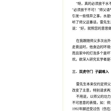
“呀，真的必须放干水不
“必须放干不可！”师父
引发一些怪异之事，水是
听了师父这番话，雷先生
说：“好，就照您的意思
在我跟随师父多次出外
走衰运时，他身边的环境
而且家中的灯泡多个是坏
欢。欲深入研究玄学者是
三．双虎守门 子嗣难入
雷先生本来仅约定师父
改变了主意，特别请求再
不用说，以师父的功力
不可思意的表情，如：师
1992年脚还受过伤（伤