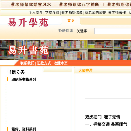
个人简介
|
学院介绍
|
蔡老师对你说
|
蔡老师的荣誉
|
蔡老师著作
|
关键字：
联系我们
|
汇款方式
|
收藏本页
大师神游
印刷版书籍系列
双虎把门 噬子无情
一．拥挤交通
鼻塞闭气
秘传、资料系列