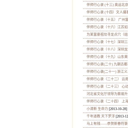
伴师行心录 (十三) 奥运北
伴师行心录 (十四）文人骚
伴师行心录（十五） 广州
伴师行心录（十六）江苏如
为某富豪祖坟寻龙点穴（组
伴师行心录（十七）深圳三
伴师行心录（十八）深圳龙
伴师行心录（十九）山东莱
伴师行心录(二十) 九朝古都
伴师行心录(二十一) 浙江义
伴师行心录（二十二） 云
伴师行心录（二十三） 心
河北省文化厅领导为蔡易升
伴师行心录（二十四） 上
小清新 生命力
[2013-10-28]
千年道教 天下罗浮
[2013-12
马上有钱——恭贺新春符箓