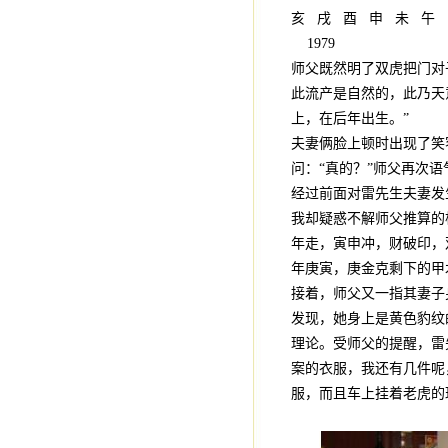
亥 戌 酉 申 未 午
1979
师父既然明了双虎把门对
此流产是自然的，此乃天
上，在后年出生。”
夫妻俩脸上顿时出现了笑
问：“真的？”师父再次语
经过前面对雷先生夫妻发
我却疑惑不解师父推算的
年走，寅申冲，财破印，双
年庚寅，庚金克剩下的甲
接着，师父又一指其妻子
发现，她身上是黄色豹纹
理论。受师父的提醒，雷
案的衣服，我还有几件呢
服，而且车上挂着老虎的