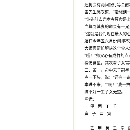
还将会有两间银行等金融
雷先生感叹道：“没想到
“你先前去光孝寺算命是
当算到其妻的命会有一兄
“这就是我们现在最大的
胎在今年五六月份间却不
大师您帮忙解决这个令人
“哦！”师父心有成竹的
看伤食星，其次看子女宫
三：第一，命中无子嗣星
点一下头，说：“还有一
本进不来。”“啊！”我
搞不好一生子女无望。
坤造：
甲 丙 丁 壬
寅 子 酉 寅
乙 甲 癸 壬 辛 