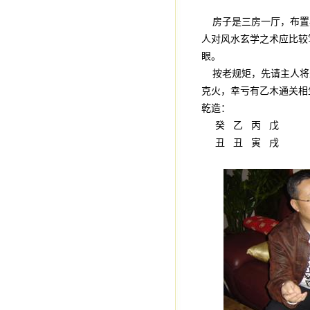
房子是三房一厅，布置
人对风水玄学之术应比较
眼。
按老规矩，先请主人将
克火，幸亏有乙木通关相
乾造：
癸 乙 丙 戊
丑 丑 寅 戌