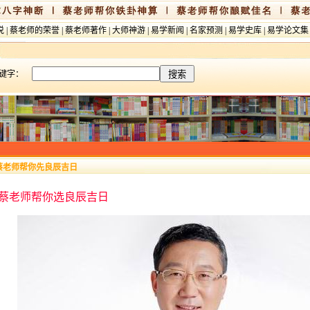
说
|
蔡老师的荣誉
|
蔡老师著作
|
大师神游
|
易学新闻
|
名家预测
|
易学史库
|
易学论文集
键字：
蔡老师帮你先良辰吉日
蔡老师帮你选良辰吉日