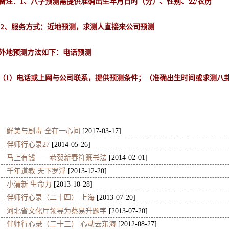
备注：1、八字预测需提供准确出生年月日时（分）、性别、公/农历
2、服务方式：近地预测，求测人直接来公司预测
外地预测方法如下：电话预测
（1）电话或上网与公司联系，提供预测条件；（准确出生时间或求测八
鲜美与剧毒 全在一心间
[2017-03-17]
伴师行心录27
[2014-05-26]
马上有钱——恭贺新春符箓书法
[2014-02-01]
千年道教 天下罗浮
[2013-12-20]
小清新 生命力
[2013-10-28]
伴师行心录（二十四） 上海
[2013-07-20]
河北省文化厅领导为蔡易升题字
[2013-07-20]
伴师行心录（二十三） 心动云东海
[2012-08-27]