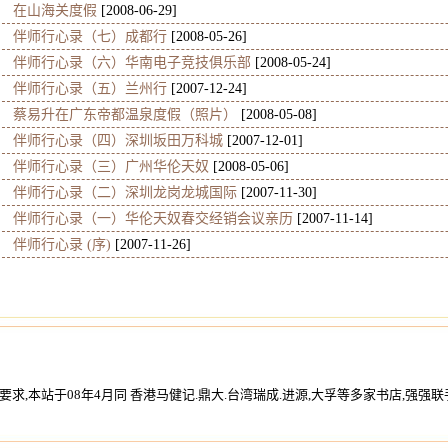
在山海关度假
[2008-06-29]
伴师行心录（七）成都行
[2008-05-26]
伴师行心录（六）华南电子竞技俱乐部
[2008-05-24]
伴师行心录（五）兰州行
[2007-12-24]
蔡易升在广东帝都温泉度假（照片）
[2008-05-08]
伴师行心录（四）深圳坂田万科城
[2007-12-01]
伴师行心录（三）广州华伦天奴
[2008-05-06]
伴师行心录（二）深圳龙岗龙城国际
[2007-11-30]
伴师行心录（一）华伦天奴春交经销会议亲历
[2007-11-14]
伴师行心录 (序)
[2007-11-26]
求,本站于08年4月同 香港马健记.
鼎大.台湾瑞成.进源,大孚等多家书店
,强强联