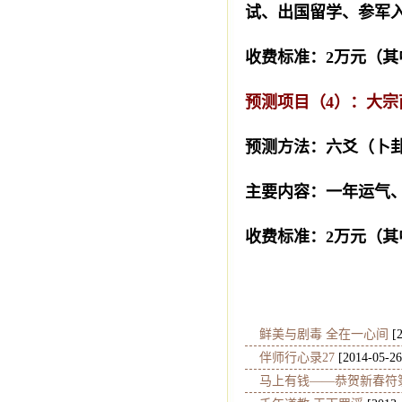
试、出国留学、参军
收费标准
：
2
万元（其
预测项目（
4
）：大宗
预测方法：六爻（卜
主要内容：一年运气
收费标准：
2
万元（其
鲜美与剧毒 全在一心间
[2
伴师行心录27
[2014-05-26
马上有钱——恭贺新春符