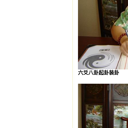
六爻八卦起卦装卦